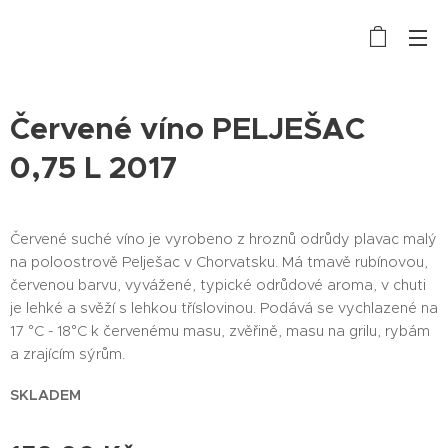
Červené víno PELJEŠAC
0,75 L 2017
Červené suché víno je vyrobeno z hroznů odrůdy plavac malý
na poloostrově Pelješac v Chorvatsku. Má tmavě rubínovou,
červenou barvu, vyvážené, typické odrůdové aroma, v chuti
je lehké a svěží s lehkou tříslovinou. Podává se vychlazené na
17 °C - 18°C k červenému masu, zvěřině, masu na grilu, rybám
a zrajícím sýrům.
SKLADEM