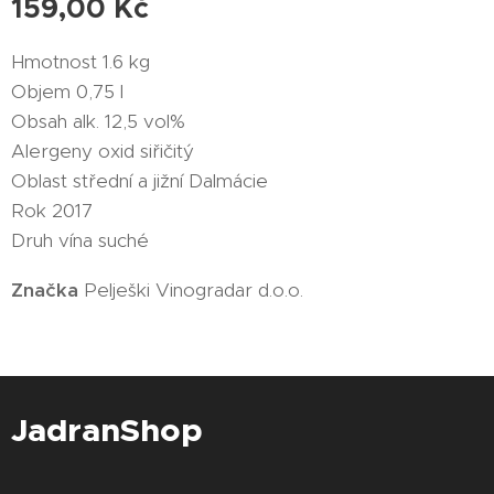
159,00
Kč
Hmotnost 1.6 kg
Objem 0,75 l
Obsah alk. 12,5 vol%
Alergeny oxid siřičitý
Oblast střední a jižní Dalmácie
Rok 2017
Druh vína suché
Značka
Pelješki Vinogradar d.o.o.
JadranShop