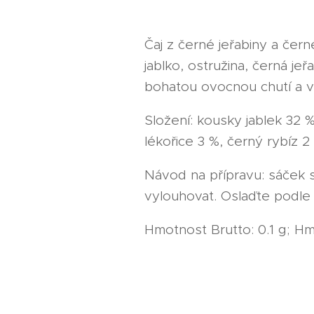
Čaj z černé jeřabiny a čer
jablko, ostružina, černá j
bohatou ovocnou chutí a v
Složení: kousky jablek 32 %,
lékořice 3 %, černý rybíz 2 
Návod na přípravu: sáček s
vylouhovat. Oslaďte podle 
Hmotnost Brutto: 0.1 g; Hm