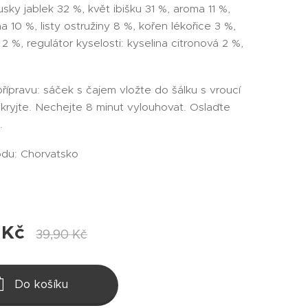
usky jablek 32 %, květ ibišku 31 %, aroma 11 %,
na 10 %, listy ostružiny 8 %, kořen lékořice 3 %,
 2 %, regulátor kyselosti: kyselina citronová 2 %,
ípravu: sáček s čajem vložte do šálku s vroucí
kryjte. Nechejte 8 minut vylouhovat. Oslaďte
.
du: Chorvatsko
Kč
39,90
Kč
Do košíku