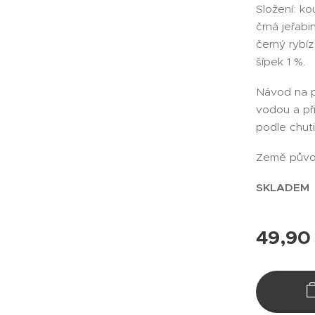
Složení: ko
črná jeřabi
černý rybíz
šípek 1 %.
Návod na př
vodou a při
podle chuti
Země půvo
SKLADEM
49,90