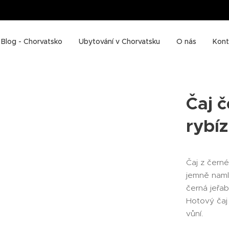
Blog - Chorvatsko
Ubytování v Chorvatsku
O nás
Kont
Čaj č
rybíz
Čaj z černé
jemně namle
černá jeřab
Hotový čaj
vůní.