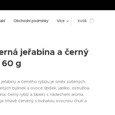
akt
Obchodní podmínky
Více
Košík
erná jeřabina a černý
 60 g
 jeřabiny a černého rybízu je směs sušených,
tých bylinek a ovoce (ibišek, jablko, ostružina,
ina, černý rybíz a šípek) s nádechem aroma.
 je tmavě červený s bohatou ovocnou chutí a