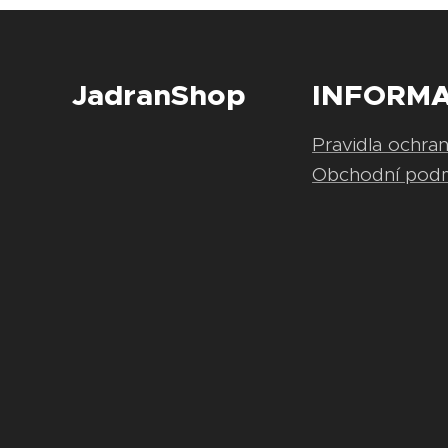
JadranShop
INFORM
Pravidla ochra
Obchodní pod