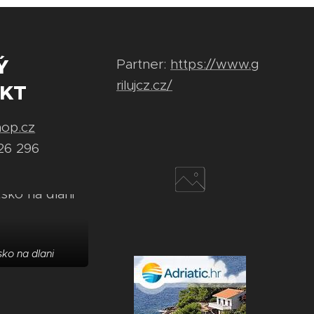
Ý
Partner:
https://www.g
rilujcz.cz/
KT
hop.cz
26 296
ko na dlani