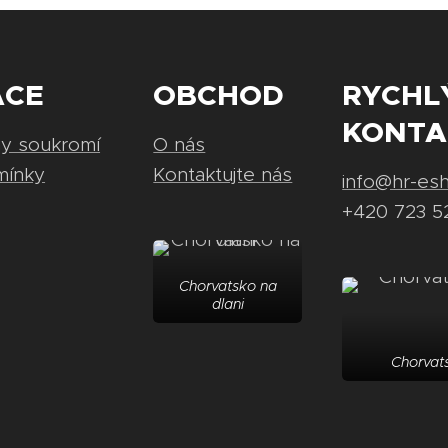
ACE
OBCHOD
RYCHL
KONTA
ny soukromí
O nás
mínky
Kontaktujte nás
info@hr-es
+420 723 5
Chorvatsko na
dlani
Chorvats