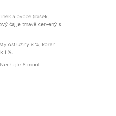
inek a ovoce (ibišek,
tový čaj je tmavě červený s
isty ostružiny 8 %, kořen
k 1 %.
 Nechejte 8 minut