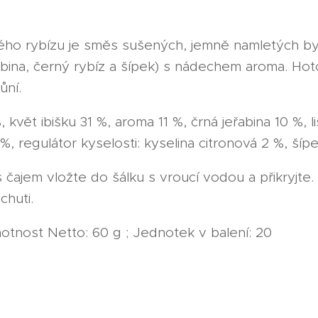
ného rybízu je směs sušených, jemně namletých byl
eřabina, černý rybíz a šípek) s nádechem aroma. Ho
ůní.
 květ ibišku 31 %, aroma 11 %, črná jeřabina 10 %, l
%, regulátor kyselosti: kyselina citronová 2 %, šípe
 čajem vložte do šálku s vroucí vodou a přikryjte.
chuti.
otnost Netto: 60 g ; Jednotek v balení: 20