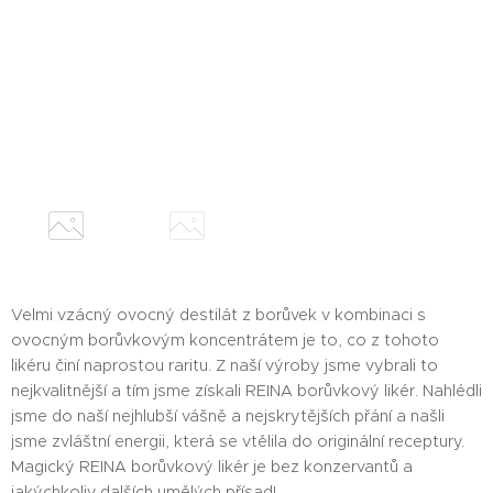
Velmi vzácný ovocný destilát z borůvek v kombinaci s
ovocným borůvkovým koncentrátem je to, co z tohoto
likéru činí naprostou raritu. Z naší výroby jsme vybrali to
nejkvalitnější a tím jsme získali REINA borůvkový likér. Nahlédli
jsme do naší nejhlubší vášně a nejskrytějších přání a našli
jsme zvláštní energii, která se vtělila do originální receptury.
Magický REINA borůvkový likér je bez konzervantů a
jakýchkoliv dalších umělých přísad!