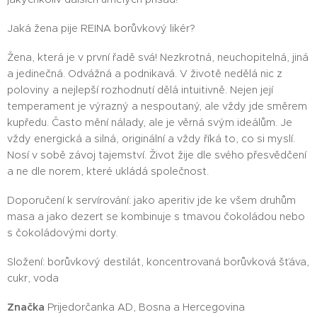
Jaká žena pije REINA borůvkový likér?
Žena, která je v první řadě svá! Nezkrotná, neuchopitelná, jiná
a jedinečná. Odvážná a podnikavá. V životě nedělá nic z
poloviny a nejlepší rozhodnutí dělá intuitivně. Nejen její
temperament je výrazný a nespoutaný, ale vždy jde směrem
kupředu. Často mění nálady, ale je věrná svým ideálům. Je
vždy energická a silná, originální a vždy říká to, co si myslí.
Nosí v sobě závoj tajemství. Život žije dle svého přesvědčení
a ne dle norem, které ukládá společnost.
Doporučení k servírování: jako aperitiv jde ke všem druhům
masa a jako dezert se kombinuje s tmavou čokoládou nebo
s čokoládovými dorty.
Složení: borůvkový destilát, koncentrovaná borůvková šťáva,
cukr, voda
Značka
Prijedorčanka AD, Bosna a Hercegovina