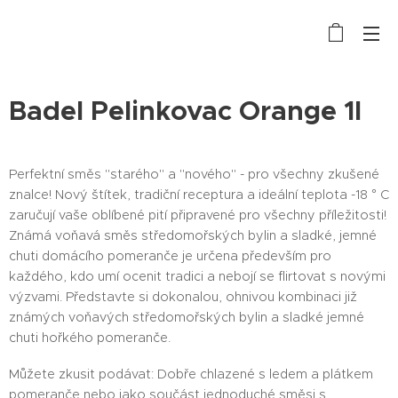
Badel Pelinkovac Orange 1l
Perfektní směs "starého" a "nového" - pro všechny zkušené
znalce! Nový štítek, tradiční receptura a ideální teplota -18 ° C
zaručují vaše oblíbené pití připravené pro všechny příležitosti!
Známá voňavá směs středomořských bylin a sladké, jemné
chuti domácího pomeranče je určena především pro
každého, kdo umí ocenit tradici a nebojí se flirtovat s novými
výzvami. Představte si dokonalou, ohnivou kombinaci již
známých voňavých středomořských bylin a sladké jemné
chuti hořkého pomeranče.
Můžete zkusit podávat: Dobře chlazené s ledem a plátkem
pomeranče nebo jako součást jednoduché směsi s