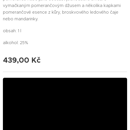
vymačkaným pomerančovým džusem a několika kapkami
pomerančové esence z kůry, broskvového ledového čaje
nebo mandarinky.
obsah: 1 l
alkohol: 25%
439,00
Kč