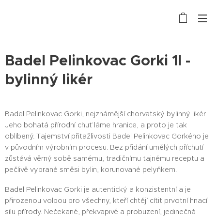
Badel Pelinkovac Gorki 1l -
bylinný likér
Badel Pelinkovac Gorki, nejznámější chorvatský bylinný likér.
Jeho bohatá přírodní chuť láme hranice, a proto je tak
oblíbený. Tajemství přitažlivosti Badel Pelinkovac Gorkého je
v původním výrobním procesu. Bez přidání umělých příchutí
zůstává věrný sobě samému, tradičnímu tajnému receptu a
pečlivě vybrané směsi bylin, korunované pelyňkem.
Badel Pelinkovac Gorki je autentický a konzistentní a je
přirozenou volbou pro všechny, kteří chtějí cítit prvotní hnací
sílu přírody. Nečekané, překvapivé a probuzení, jedinečná