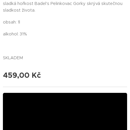
sladká hořkost Badel's Pelinkovac Gorky skrývá skutečnou
sladkost života.
obsah: 1l
alkohol: 31%
SKLADEM
459,00
Kč