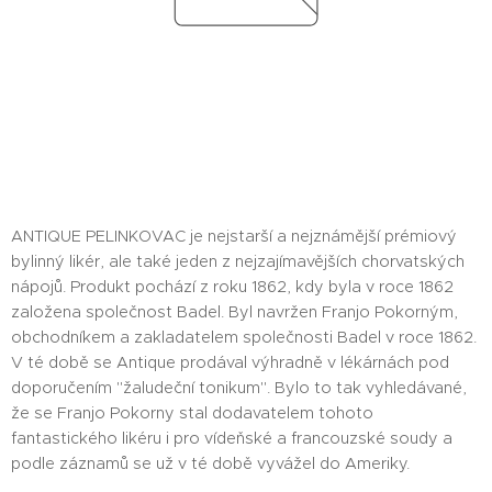
ANTIQUE PELINKOVAC je nejstarší a nejznámější prémiový
bylinný likér, ale také jeden z nejzajímavějších chorvatských
nápojů. Produkt pochází z roku 1862, kdy byla v roce 1862
založena společnost Badel. Byl navržen Franjo Pokorným,
obchodníkem a zakladatelem společnosti Badel v roce 1862.
V té době se Antique prodával výhradně v lékárnách pod
doporučením "žaludeční tonikum". Bylo to tak vyhledávané,
že se Franjo Pokorny stal dodavatelem tohoto
fantastického likéru i pro vídeňské a francouzské soudy a
podle záznamů se už v té době vyvážel do Ameriky.