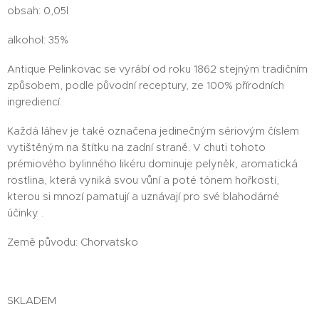
obsah: 0,05l
alkohol: 35%
Antique Pelinkovac se vyrábí od roku 1862 stejným tradičním
způsobem, podle původní receptury, ze 100% přírodních
ingrediencí.
Každá láhev je také označena jedinečným sériovým číslem
vytištěným na štítku na zadní straně. V chuti tohoto
prémiového bylinného likéru dominuje pelyněk, aromatická
rostlina, která vyniká svou vůní a poté tónem hořkosti,
kterou si mnozí pamatují a uznávají pro své blahodárné
účinky .
Země původu: Chorvatsko
SKLADEM