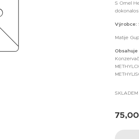
S Ornel He
dokonalost
Výrobce:
Matije Gup
Obsahuje 
Konzervač
METHYLC
METHYLIS
SKLADE
75,0