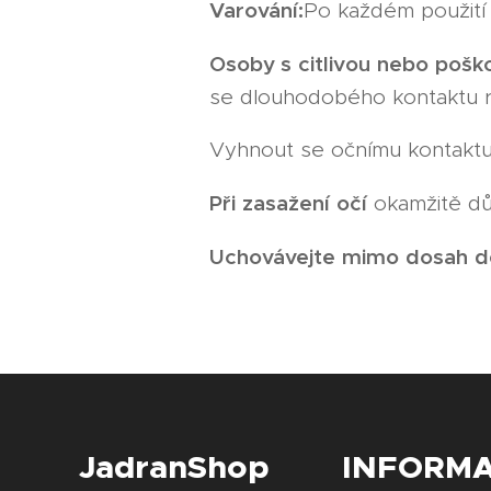
Varování:
Po každém použití 
Osoby s
citlivou
nebo
pošk
se dlouhodobého kontaktu ru
Vyhnout se očnímu kontakt
Při
zasažení
očí
okamžitě dů
Uchovávejte
mimo
dosah
d
JadranShop
INFORM