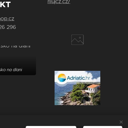
rilujcz.cz/
KT
hop.cz
26 296
ko na dlani