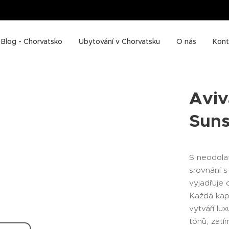
Blog - Chorvatsko
Ubytování v Chorvatsku
O nás
Kont
Aviv
Suns
S neodola
srovnání 
vyjadřuje
Každá kap
vytváří lu
tónů, zatí