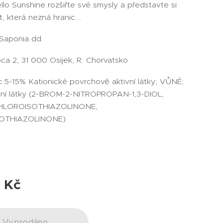
llo Sunshine rozšiřte své smysly a představte si
, která nezná hranic...
Saponia dd
ca 2, 31 000 Osijek, R. Chorvatsko
:
5-15% Kationické povrchově aktivní látky; VŮNĚ;
ní látky (2-BROM-2-NITROPROPAN-1,3-DIOL,
HLOROISOTHIAZOLINONE,
OTHIAZOLINONE)
M
0
Kč
Vyprodáno