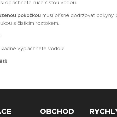
si opláchněte ruce čistou vodou.
ozenou
pokožkou
musí přísně dodržovat pokyny p
kou s čisticím roztokem.
u
kladně vypláchněte vodou!
ětí!
ACE
OBCHOD
RYCHL