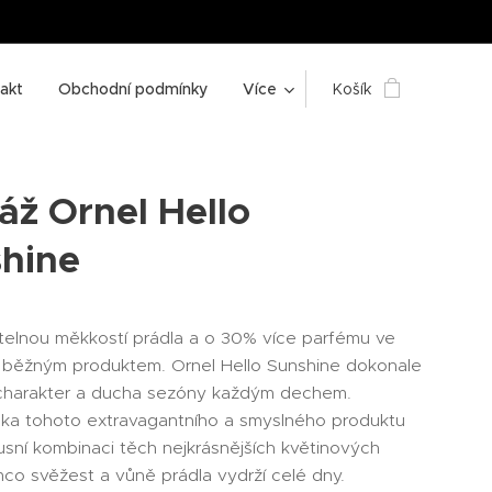
akt
Obchodní podmínky
Více
Košík
áž Ornel Hello
hine
telnou měkkostí prádla a o 30% více parfému ve
s běžným produktem. Ornel Hello Sunshine dokonale
 charakter a ducha sezóny každým dechem.
ka tohoto extravagantního a smyslného produktu
xusní kombinaci těch nejkrásnějších květinových
mco svěžest a vůně prádla vydrží celé dny.