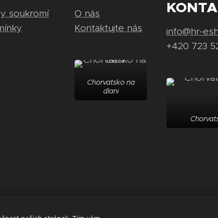
KONTA
ny soukromí
O nás
mínky
Kontaktujte nás
info@hr-es
+420 723 5
Chorvatsko na
dlani
Chorvats