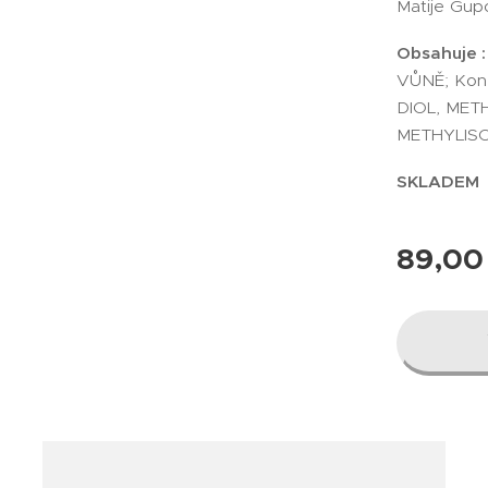
Matije Gupc
Obsahuje 
VŮNĚ; Konz
DIOL, ME
METHYLIS
SKLADEM
89,00