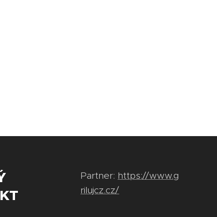
Ý
Partner:
https://www.g
rilujcz.cz/
KT