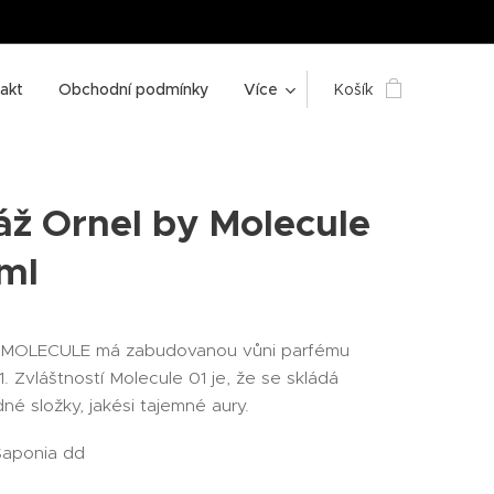
akt
Obchodní podmínky
Více
Košík
áž Ornel by Molecule
ml
MOLECULE má zabudovanou vůni parfému
. Zvláštností Molecule 01 je, že se skládá
né složky, jakési tajemné aury.
aponia dd