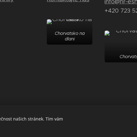
info@hr-es
+420 723 5
Chorvatsko na
dlani
Chorvats
ečnost našich stránek. Tím vám
Powered by
Webnode
Cookies