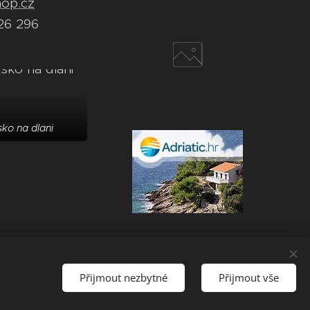
hop.cz
26 296
ko na dlani
Přijmout nezbytné
Přijmout vše