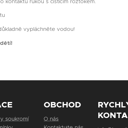
 kontaktu rukou s čisticím roztokem.
tu
důkladně vypláchněte vodou!
dětí!
ACE
OBCHOD
RYCHL
KONTA
ny soukromí
O nás
mínky
Kontaktujte nás