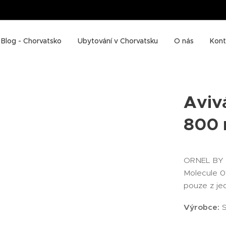
Blog - Chorvatsko
Ubytování v Chorvatsku
O nás
Kont
Aviv
800 
ORNEL BY 
Molecule 01
pouze z jed
Výrobce:
S