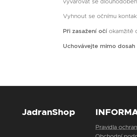
vyvarovat se dlouhodobého
Vyhnout se očnímu kontak
Při
zasažení
očí
okamžitě 
Uchovávejte
mimo
dosah
JadranShop
INFORM
Pravidla ochra
Obchodní pod