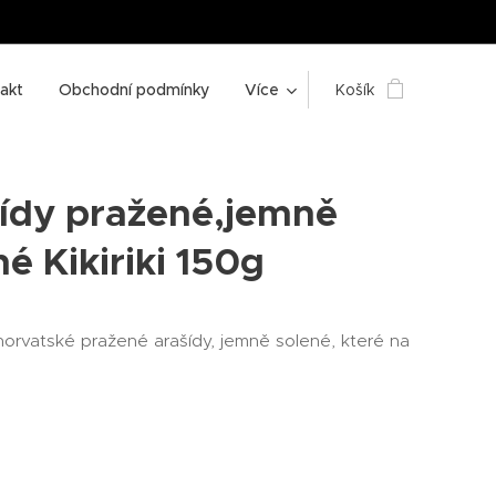
akt
Obchodní podmínky
Více
Košík
ídy pražené,jemně
né Kikiriki 150g
horvatské pražené arašídy, jemně solené, které na