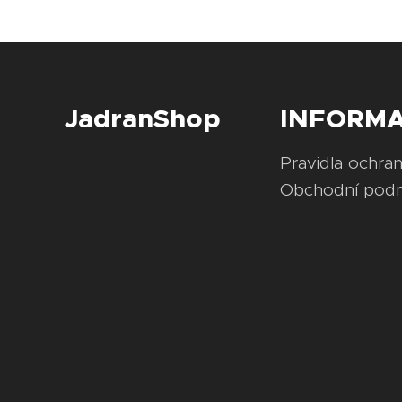
JadranShop
INFORM
Pravidla ochra
Obchodní pod