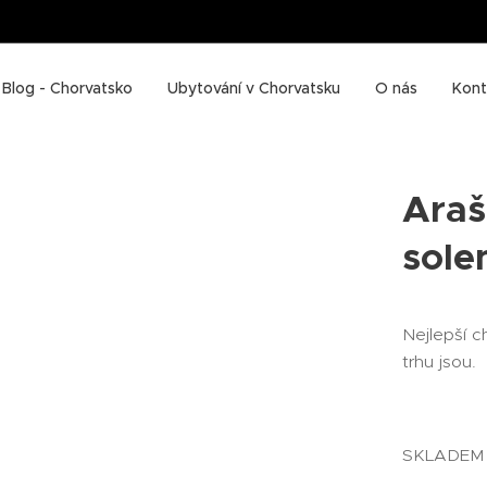
Blog - Chorvatsko
Ubytování v Chorvatsku
O nás
Kont
Araš
sole
Nejlepší c
trhu jsou.
SKLADEM