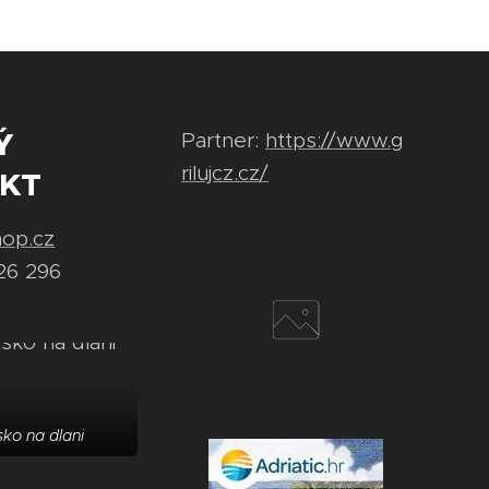
Ý
Partner:
https://www.g
rilujcz.cz/
KT
hop.cz
26 296
ko na dlani