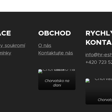
ACE
OBCHOD
RYCHL
KONTA
ny soukromí
O nás
mínky
Kontaktujte nás
info@hr-es
+420 723 5
Chorvatsko na
dlani
Chorvats