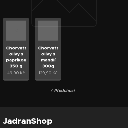
Chorvatské
Chorvatské
olivy s
olivy s
paprikou
mandlí
350 g
300g
49,90
Kč
129,90
Kč
Předchozí
JadranShop