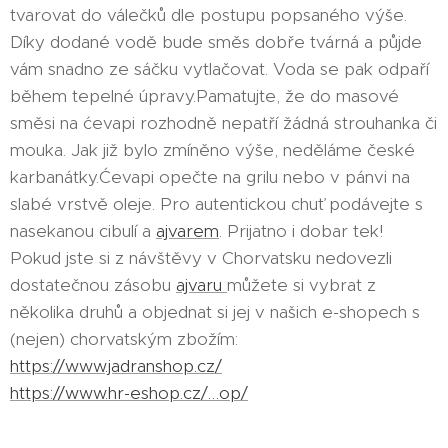
tvarovat do válečků dle postupu popsaného výše.
Díky dodané vodě bude směs dobře tvárná a půjde
vám snadno ze sáčku vytlačovat. Voda se pak odpaří
během tepelné úpravy.Pamatujte, že do masové
směsi na ćevapi rozhodně nepatří žádná strouhanka či
mouka. Jak již bylo zmíněno výše, neděláme české
karbanátky.Ćevapi opečte na grilu nebo v pánvi na
slabé vrstvě oleje. Pro autentickou chuť podávejte s
nasekanou cibulí a
ajvarem
. Prijatno i dobar tek! 👌
Pokud jste si z návštěvy v Chorvatsku nedovezli
dostatečnou zásobu
ajvaru
můžete si vybrat z
několika druhů a objednat si jej v našich e-shopech s
(nejen) chorvatským zbožím:
https://www.jadranshop.cz/
https://www.hr-eshop.cz/…op/