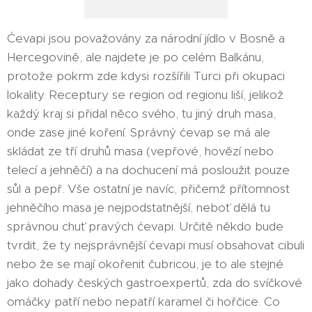
Ćevapi jsou považovány za národní jídlo v Bosně a
Hercegovině, ale najdete je po celém Balkánu,
protože pokrm zde kdysi rozšířili Turci při okupaci
lokality. Receptury se region od regionu liší, jelikož
každý kraj si přidal něco svého, tu jiný druh masa,
onde zase jiné koření. Správný ćevap se má ale
skládat ze tří druhů masa (vepřové, hovězí nebo
telecí a jehněčí) a na dochucení má posloužit pouze
sůl a pepř. Vše ostatní je navíc, přičemž přítomnost
jehněčího masa je nejpodstatnější, neboť dělá tu
správnou chuť pravých ćevapi. Určitě někdo bude
tvrdit, že ty nejsprávnější ćevapi musí obsahovat cibuli
nebo že se mají okořenit čubricou, je to ale stejné
jako dohady českých gastroexpertů, zda do svíčkové
omáčky patří nebo nepatří karamel či hořčice. Co