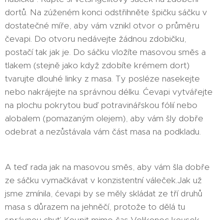
dortů. Na zúženém konci odstřihněte špičku sáčku v
dostatečné míře, aby vám vznikl otvor o průměru
čevapi. Do otvoru nedávejte žádnou zdobičku,
postačí tak jak je. Do sáčku vložíte masovou směs a
tlakem (stejně jako když zdobíte krémem dort)
tvarujte dlouhé linky z masa. Ty posléze nasekejte
nebo nakrájejte na správnou délku. Ćevapi vytvářejte
na plochu pokrytou buď potravinářskou fólií nebo
alobalem (pomazaným olejem), aby vám šly dobře
odebrat a nezůstávala vám část masa na podkladu.
A teď rada jak na masovou směs, aby vám šla dobře
ze sáčku vymačkávat v konzistentní váleček.Jak už
jsme zmínila, ćevapi by se měly skládat ze tří druhů
masa s důrazem na jehněčí, protože to dělá tu