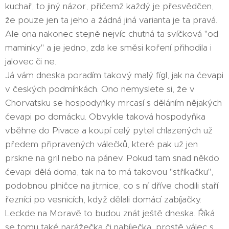
kuchař, to jiný názor, přičemž každý je přesvědčen,
že pouze jen ta jeho a žádná jiná varianta je ta pravá.
Ale ona nakonec stejně nejvíc chutná ta svíčková "od
maminky" a je jedno, zda ke směsi koření přihodila i
jalovec či ne.
Já vám dneska poradím takový malý fígl, jak na ćevapi
v českých podmínkách. Ono nemyslete si, že v
Chorvatsku se hospodyňky mrcasí s děláním nějakých
ćevapi po domácku. Obvykle taková hospodyňka
vběhne do Pivace a koupí celý pytel chlazených už
předem připravených válečků, které pak už jen
prskne na gril nebo na pánev. Pokud tam snad někdo
ćevapi dělá doma, tak na to má takovou "stříkačku",
podobnou plničce na jitrnice, co s ní dříve chodili staří
řezníci po vesnicích, když dělali domácí zabíjačky.
Leckde na Moravě to budou znát ještě dneska. Říká
se tomu také narážečka či nabíječka, prostě válec s