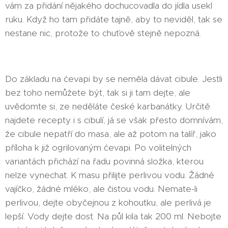
vám za přidání nějakého dochucovadla do jídla usekl
ruku. Když ho tam přidáte tajně, aby to neviděl, tak se
nestane nic, protože to chuťově stejně nepozná. 😂
Do základu na ćevapi by se neměla dávat cibule. Jestli
bez toho nemůžete být, tak si ji tam dejte, ale
uvědomte si, ze neděláte české karbanátky. Určitě
najdete recepty i s cibulí, já se však přesto domnívám,
že cibule nepatří do masa, ale až potom na talíř, jako
příloha k již ogrilovaným ćevapi. Po volitelných
variantách přichází na řadu povinná složka, kterou
nelze vynechat. K masu přilijte perlivou vodu. Žádné
vajíčko, žádné mléko, ale čistou vodu. Nemate-li
perlivou, dejte obyčejnou z kohoutku, ale perlivá je
lepší. Vody dejte dost. Na půl kila tak 200 ml. Nebojte