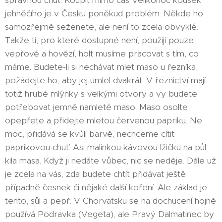
správnou chuť. Koupit mimo čas Velikonoc kousek
jehněčího je v Česku poněkud problém. Někde ho
samozřejmě seženete, ale není to zcela obvyklé.
Takže ti, pro které dostupné není, použijí pouze
vepřové a hovězí, holt musíme pracovat s tím, co
máme. Budete-li si nechávat mlet maso u řezníka,
požádejte ho, aby jej umlel dvakrát. V řeznictví mají
totiž hrubé mlýnky s velkými otvory a vy budete
potřebovat jemně namleté maso. Maso osolte,
opepřete a přidejte mletou červenou papriku. Ne
moc, přidává se kvůli barvě, nechceme cítit
paprikovou chuť. Asi malinkou kávovou lžičku na půl
kila masa. Když ji nedáte vůbec, nic se neděje. Dále už
je zcela na vás, zda budete chtít přidávat ještě
případně česnek či nějaké další koření. Ale základ je
tento, sůl a pepř. V Chorvatsku se na dochucení hojně
používá Podravka (Vegeta), ale Pravý Dalmatinec by