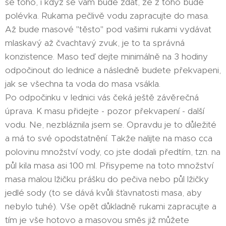
se toho, i když se vám bude zdát, že z toho bude
polévka. Rukama pečlivě vodu zapracujte do masa.
Až bude masové "těsto" pod vašimi rukami vydávat
mlaskavý až čvachtavý zvuk, je to ta správná
konzistence. Maso teď dejte minimálně na 3 hodiny
odpočinout do lednice a následně budete překvapeni,
jak se všechna ta voda do masa vsákla.
Po odpočinku v lednici vás čeká ještě závěrečná
úprava. K masu přidejte - pozor překvapení - další
vodu. Ne, nezbláznila jsem se. Opravdu je to důležité
a má to své opodstatnění. Takže nalijte na maso cca
polovinu množství vody, co jste dodali předtím, tzn. na
půl kila masa asi 100 ml. Přisypeme na toto množství
masa malou lžičku prášku do pečiva nebo půl lžičky
jedlé sody (to se dává kvůli šťavnatosti masa, aby
nebylo tuhé). Vše opět důkladně rukami zapracujte a
tím je vše hotovo a masovou směs již můžete