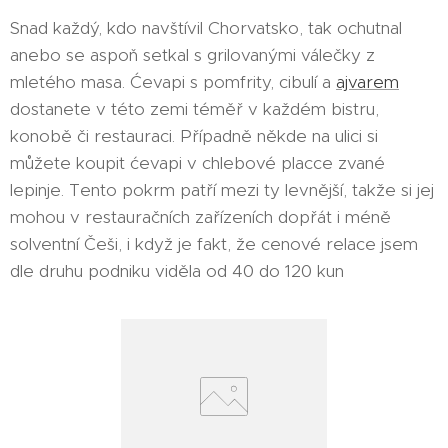
Snad každý, kdo navštívil Chorvatsko, tak ochutnal
anebo se aspoň setkal s grilovanými válečky z
mletého masa. Ćevapi s pomfrity, cibulí a
ajvarem
dostanete v této zemi téměř v každém bistru,
konobě či restauraci. Případně někde na ulici si
můžete koupit ćevapi v chlebové placce zvané
lepinje. Tento pokrm patří mezi ty levnější, takže si jej
mohou v restauračních zařízeních dopřát i méně
solventní Češi, i když je fakt, že cenové relace jsem
dle druhu podniku viděla od 40 do 120 kun