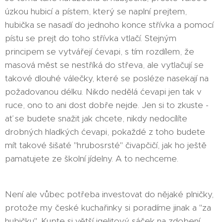
úzkou hubicí a pístem, který se naplní prejtem,
hubička se nasadí do jednoho konce střívka a pomocí
pístu se prejt do toho střívka vtlačí. Stejným
principem se vytvářejí ćevapi, s tím rozdílem, že
masová měst se nestříká do střeva, ale vytlačují se
takové dlouhé válečky, které se posléze nasekají na
požadovanou délku. Nikdo nedělá ćevapi jen tak v
ruce, ono to ani dost dobře nejde. Jen si to zkuste -
ať se budete snažit jak chcete, nikdy nedocílíte
drobných hladkých ćevapi, pokaždé z toho budete
mít takové šišaté "hrubosrsté" čivapčičí, jak ho ještě
pamatujete ze školní jídelny. A to nechceme.
Není ale vůbec potřeba investovat do nějaké plničky,
protože my české kuchařinky si poradíme jinak a "za
hubičku". Kupte si větší igelitový sáček na zdobení